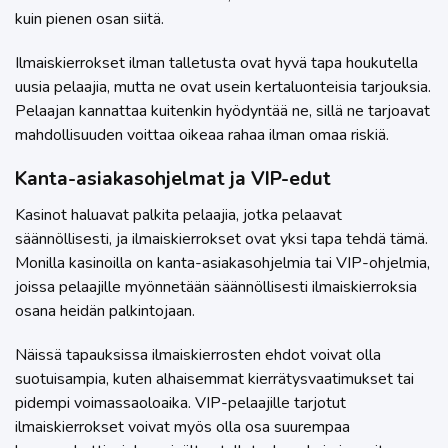
kuin pienen osan siitä.
Ilmaiskierrokset ilman talletusta ovat hyvä tapa houkutella
uusia pelaajia, mutta ne ovat usein kertaluonteisia tarjouksia.
Pelaajan kannattaa kuitenkin hyödyntää ne, sillä ne tarjoavat
mahdollisuuden voittaa oikeaa rahaa ilman omaa riskiä.
Kanta-asiakasohjelmat ja VIP-edut
Kasinot haluavat palkita pelaajia, jotka pelaavat
säännöllisesti, ja ilmaiskierrokset ovat yksi tapa tehdä tämä.
Monilla kasinoilla on kanta-asiakasohjelmia tai VIP-ohjelmia,
joissa pelaajille myönnetään säännöllisesti ilmaiskierroksia
osana heidän palkintojaan.
Näissä tapauksissa ilmaiskierrosten ehdot voivat olla
suotuisampia, kuten alhaisemmat kierrätysvaatimukset tai
pidempi voimassaoloaika. VIP-pelaajille tarjotut
ilmaiskierrokset voivat myös olla osa suurempaa