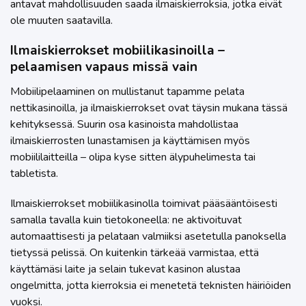
antavat mahdollisuuden saada ilmaiskierroksia, jotka eivät
ole muuten saatavilla.
Ilmaiskierrokset mobiilikasinoilla –
pelaamisen vapaus missä vain
Mobiilipelaaminen on mullistanut tapamme pelata
nettikasinoilla, ja ilmaiskierrokset ovat täysin mukana tässä
kehityksessä. Suurin osa kasinoista mahdollistaa
ilmaiskierrosten lunastamisen ja käyttämisen myös
mobiililaitteilla – olipa kyse sitten älypuhelimesta tai
tabletista.
Ilmaiskierrokset mobiilikasinolla toimivat pääsääntöisesti
samalla tavalla kuin tietokoneella: ne aktivoituvat
automaattisesti ja pelataan valmiiksi asetetulla panoksella
tietyssä pelissä. On kuitenkin tärkeää varmistaa, että
käyttämäsi laite ja selain tukevat kasinon alustaa
ongelmitta, jotta kierroksia ei menetetä teknisten häiriöiden
vuoksi.