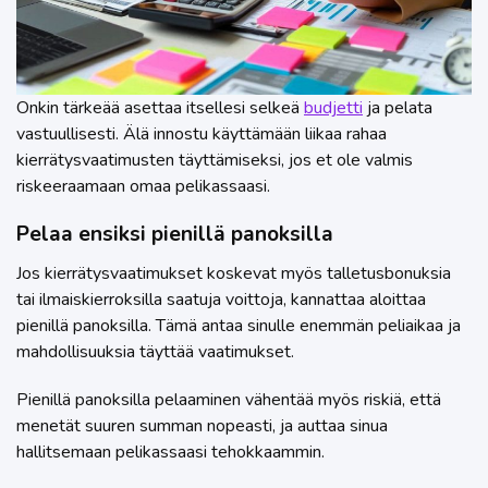
Onkin tärkeää asettaa itsellesi selkeä
budjetti
ja pelata
vastuullisesti. Älä innostu käyttämään liikaa rahaa
kierrätysvaatimusten täyttämiseksi, jos et ole valmis
riskeeraamaan omaa pelikassaasi.
Pelaa ensiksi pienillä panoksilla
Jos kierrätysvaatimukset koskevat myös talletusbonuksia
tai ilmaiskierroksilla saatuja voittoja, kannattaa aloittaa
pienillä panoksilla. Tämä antaa sinulle enemmän peliaikaa ja
mahdollisuuksia täyttää vaatimukset.
Pienillä panoksilla pelaaminen vähentää myös riskiä, että
menetät suuren summan nopeasti, ja auttaa sinua
hallitsemaan pelikassaasi tehokkaammin.