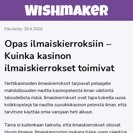
Skip
Wishmaker
to
content
Päivitetty:
30.4.2026
Opas ilmaiskierroksiin –
Kuinka kasinon
ilmaiskierrokset toimivat
Nettikasinoiden ilmaiskierrokset tarjoavat pelaajalle
mahdollisuuden nauttia kasinopeleistä ilman välitöntä
taloudellista riskiä. Ilmaiskierrokset ovat tapa kokeilla uusia
kolikkopelejä tai nauttia suosikkikasinon peleistä ilman, että
tarvitsee käyttää omia varojaan heti alkuun.
Tämä ei kuitenkaan tarkoita, että ilmaiskierrokset olisivat
täysin ilmaisia. Ilmaiskierrosten mukana tulee usein sääntöjä