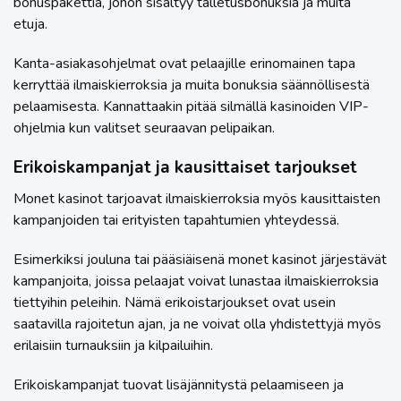
bonuspakettia, johon sisältyy talletusbonuksia ja muita
etuja.
Kanta-asiakasohjelmat ovat pelaajille erinomainen tapa
kerryttää ilmaiskierroksia ja muita bonuksia säännöllisestä
pelaamisesta. Kannattaakin pitää silmällä kasinoiden VIP-
ohjelmia kun valitset seuraavan pelipaikan.
Erikoiskampanjat ja kausittaiset tarjoukset
Monet kasinot tarjoavat ilmaiskierroksia myös kausittaisten
kampanjoiden tai erityisten tapahtumien yhteydessä.
Esimerkiksi jouluna tai pääsiäisenä monet kasinot järjestävät
kampanjoita, joissa pelaajat voivat lunastaa ilmaiskierroksia
tiettyihin peleihin. Nämä erikoistarjoukset ovat usein
saatavilla rajoitetun ajan, ja ne voivat olla yhdistettyjä myös
erilaisiin turnauksiin ja kilpailuihin.
Erikoiskampanjat tuovat lisäjännitystä pelaamiseen ja